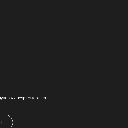
ОСТАВИТЬ ЗАЯВКУ
и.
водством сложностей не будет.
суаров, для большего разнообразия. Выберем вместе
нувшими возраста 18 лет
ЕТ