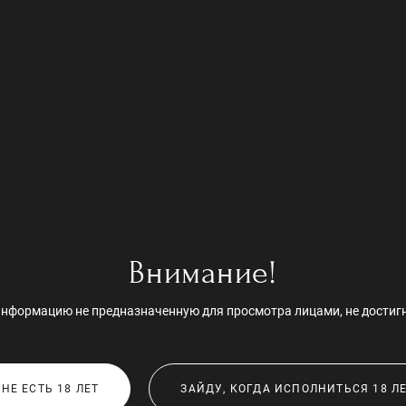
ОСТАВИТЬ ЗАЯВКУ
Вместе с Вами обсуждаем стиль и формат фотосессии.
 зависимости от концепции съемки я предложу подходящие локаци
 Опытная Вы модель илир первый раз на фотосессии, под моим руко
а. Берите на съемку с собой несколько комплектов белья и аксес
лучшие варианты.
Внимание!
Хочешь скидку? Пиши в
WhatsApp +79619045845
нформацию не предназначенную для просмотра лицами, не достиг
НЕ ЕСТЬ 18 ЛЕТ
ЗАЙДУ, КОГДА ИСПОЛНИТЬСЯ 18 Л