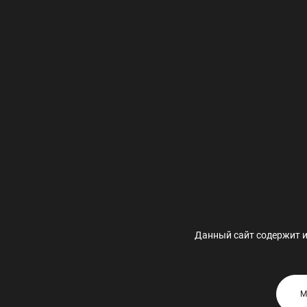
ОСТАВИТЬ ЗАЯВКУ
В
Я всегда помогаю позировать.
За один час мы успеем сменить максимум три образ
Данный сайт содержит и
М